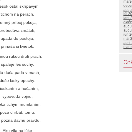
mare
dece
iesok ostal škrípavým
augu
júl 2
tichom na perách.
janu
emný príboj pokoja,
októ
augu
prebodáva zmätok,
augu
jún 
upadá do postoja,
máj 
apríl
prináša si kvietok.
mare
nou rukou drolí prach,
Od
spaľuje les suchý,
stá duša padá v mach,
duše lásky opuchy.
rieskaním a hučaním,
vypovedá vojnu,
pká tichým mumlaním,
poza chrbát, tomu,
o pozná dávnu pravdu.
Ako víla na lúke