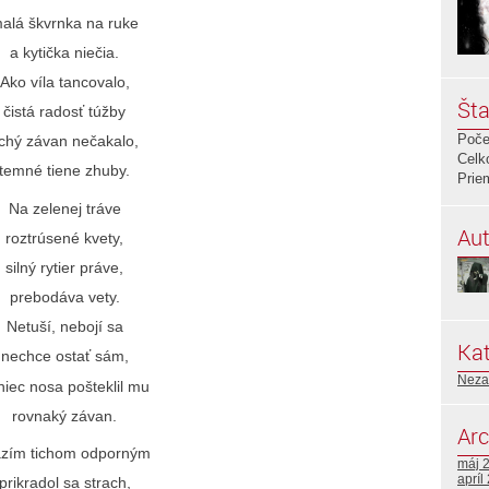
alá škvrnka na ruke
a kytička niečia.
Ako víla tancovalo,
Šta
čistá radosť túžby
Poče
ichý závan nečakalo,
Celk
temné tiene zhuby.
Prie
Na zelenej tráve
Aut
roztrúsené kvety,
silný rytier práve,
prebodáva vety.
Netuší, nebojí sa
Kat
nechce ostať sám,
Neza
niec nosa pošteklil mu
rovnaký závan.
Arc
azím tichom odporným
máj 
apríl
prikradol sa strach,