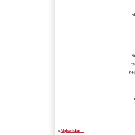
s
š
t
nep
«
Afghanistan…