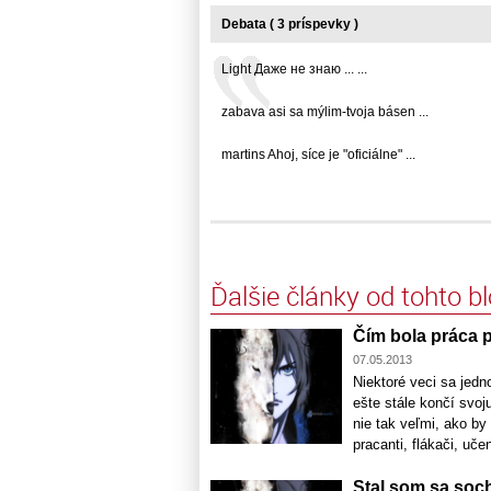
Debata ( 3 príspevky )
Light Даже не знаю ... ...
zabava asi sa mýlim-tvoja básen ...
martins Ahoj, síce je "oficiálne" ...
Ďalšie články od tohto b
Čím bola práca 
07.05.2013
Niektoré veci sa jed
ešte stále končí svo
nie tak veľmi, ako by
pracanti, flákači, uče
Stal som sa soc