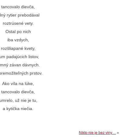
tancovalo dievča,
ilný rytier prebodával
roztrúsené vety.
Ostal po nich
iba vzdych,
rozšliapané kvety,
um padajúcich listov,
emný závan dávnych.
remožiteľných prstov.
Ako víla na lúke,
tancovalo dievča,
umrelo, už nie je tu,
a kytička niečia.
Nikto nie je bez viny…
»