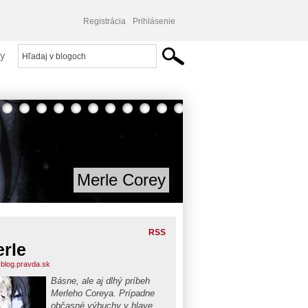
Registrácia
Prihlásenie
y
Merle Corey
RSS
rle
.blog.pravda.sk
Básne, ale aj dlhý príbeh
Merleho Coreya. Prípadne
občasné výbuchy v hlave...