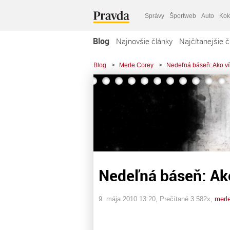
Správy
Športweb
Auto
Kok
Blog
Najnovšie články
Najčítanejšie č
Blog
>
Merle Corey
>
Nedeľná báseň: Ako ví
Nedeľná báseň: Ako
9. mája 2010 13:20
, Prečítané 3 582x,
merl