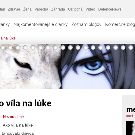
tail
Zdravie
Žena
Varecha
Záhrada
Užitočná
Video
DefenceNews
lánky
Najkomentovanejšie články
Zoznam blogov
Komerčné blog
la na lúke
 víla na lúke
me
merle
e
,
Nezaradené
Ako víla na lúke
tancovalo dievča