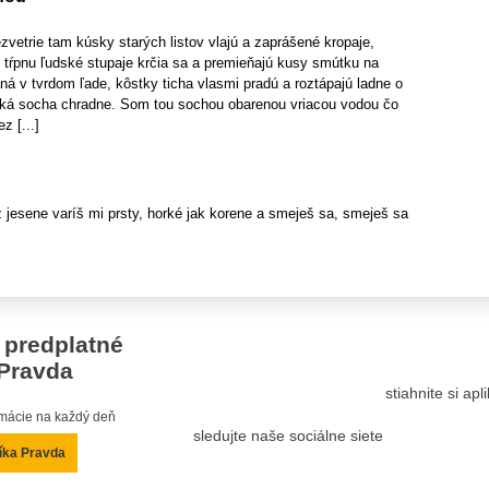
vetrie tam kúsky starých listov vlajú a zaprášené kropaje,
e tŕpnu ľudské stupaje krčia sa a premieňajú kusy smútku na
á v tvrdom ľade, kôstky ticha vlasmi pradú a roztápajú ladne o
ká socha chradne. Som tou sochou obarenou vriacou vodou čo
z [...]
 jesene varíš mi prsty, horké jak korene a smeješ sa, smeješ sa
 predplatné
Pravda
stiahnite si ap
ormácie na každý deň
sledujte naše sociálne siete
íka Pravda