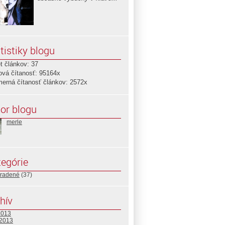
tistiky blogu
t článkov: 37
ová čítanosť: 95164x
merná čítanosť článkov: 2572x
or blogu
merle
egórie
radené
(37)
hív
2013
 2013