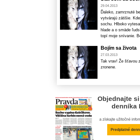
29.04.2013
Ďaleko, zamrznuté bez
vytvárajú zátišie. Kd
sochu. Hlboko vytesan
hlade a o smäde ľuds
topí moje snívanie. Be
Bojím sa života
27.03.2013
Tak vrav! Že šťavou z
zronene.
Objednajte si
denníka 
a získajte užitočné inf
Predplatné denn