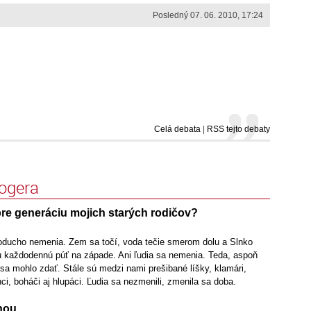
Posledný 07. 06. 2010, 17:24
Celá debata
|
RSS tejto debaty
logera
pre generáciu mojich starých rodičov?
noducho nemenia. Zem sa točí, voda tečie smerom dolu a Slnko
ju každodennú púť na západe. Ani ľudia sa nemenia. Teda, aspoň
 sa mohlo zdať. Stále sú medzi nami prešibané líšky, klamári,
nci, boháči aj hlupáci. Ľudia sa nezmenili, zmenila sa doba.
hou